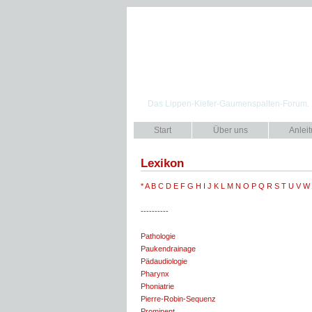
LKGS.net
Das Lippen-Kiefer-Gaumenspalten-Forum.
Start
Über uns
Anlei
Lexikon
*
A
B
C
D
E
F
G
H
I
J
K
L
M
N
O
P
Q
R
S
T
U
V
W
----------
Pathologie
Paukendrainage
Pädaudiologie
Pharynx
Phoniatrie
Pierre-Robin-Sequenz
Prominent